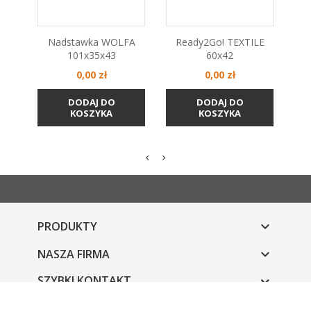
Nadstawka WOLFA
Ready2Go! TEXTILE
R
101x35x43
60x42
Cena
Cena
0,00 zł
0,00 zł
DODAJ DO
DODAJ DO
KOSZYKA
KOSZYKA
PRODUKTY

NASZA FIRMA

SZYBKI KONTAKT