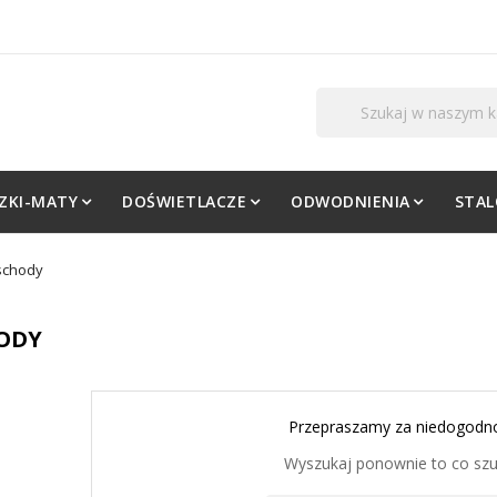
ZKI-MATY
DOŚWIETLACZE
ODWODNIENIA
STA
schody
ODY
Przepraszamy za niedogodno
Wyszukaj ponownie to co sz