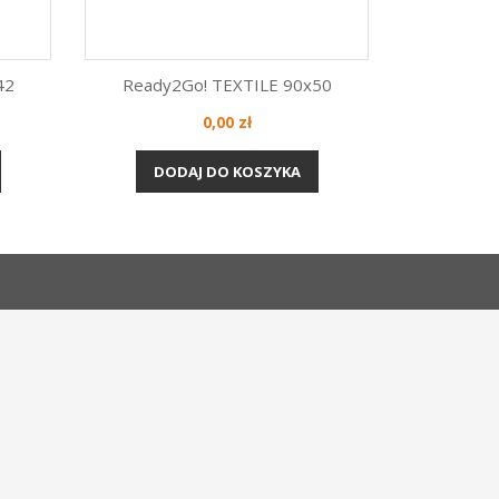
42
Ready2Go! TEXTILE 90x50
Cena
0,00 zł
Szybki podgląd

DODAJ DO KOSZYKA