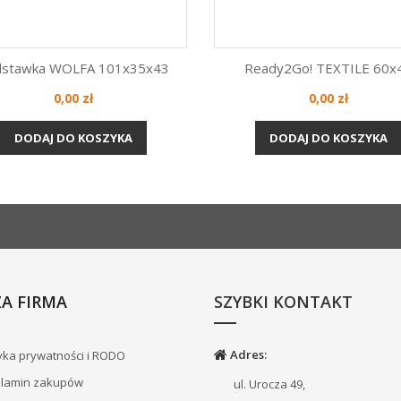
stawka WOLFA 101x35x43
Ready2Go! TEXTILE 60x
Cena
Cena
0,00 zł
0,00 zł
Szybki podgląd
Szybki podgląd


DODAJ DO KOSZYKA
DODAJ DO KOSZYKA
A FIRMA
SZYBKI KONTAKT
Adres:
yka prywatności i RODO
lamin zakupów
ul. Urocza 49,