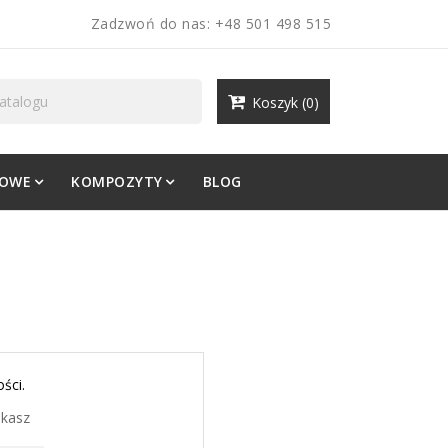
Zadzwoń do nas:
+48 501 498 515
Koszyk
(0)
LOWE
KOMPOZYTY
BLOG
ści.
ukasz