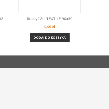
42
Ready2Go! TEXTILE 90x50
Cena
0,00 zł
Szybki podgląd

DODAJ DO KOSZYKA