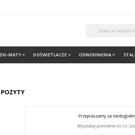
ZKI-MATY
DOŚWIETLACZE
ODWODNIENIA
STA
POZYTY
Przepraszamy za niedogodno
Wyszukaj ponownie to co sz