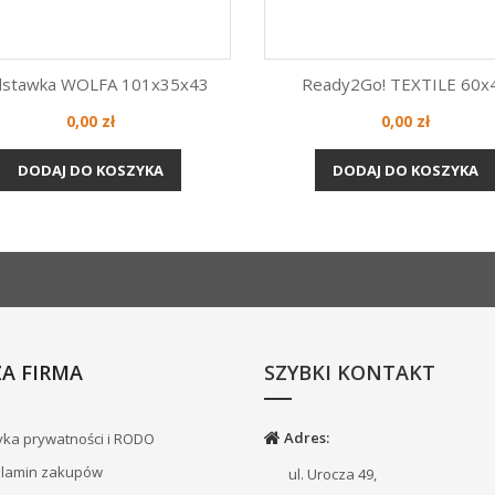
stawka WOLFA 101x35x43
Ready2Go! TEXTILE 60x
Cena
Cena
0,00 zł
0,00 zł
Szybki podgląd
Szybki podgląd


DODAJ DO KOSZYKA
DODAJ DO KOSZYKA
A FIRMA
SZYBKI KONTAKT
Adres:
yka prywatności i RODO
lamin zakupów
ul. Urocza 49,