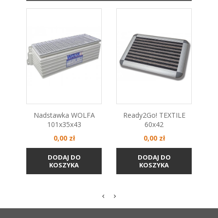
Nadstawka WOLFA
Ready2Go! TEXTILE
R
101x35x43
60x42
Cena
Cena
0,00 zł
0,00 zł
DODAJ DO
DODAJ DO
KOSZYKA
KOSZYKA