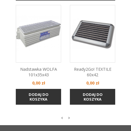
Nadstawka WOLFA
Ready2Go! TEXTILE
R
101x35x43
60x42
Cena
Cena
0,00 zł
0,00 zł
DODAJ DO
DODAJ DO
KOSZYKA
KOSZYKA