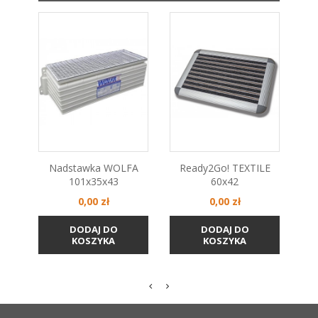
Nadstawka WOLFA
Ready2Go! TEXTILE
R
101x35x43
60x42
Cena
Cena
0,00 zł
0,00 zł
DODAJ DO
DODAJ DO
KOSZYKA
KOSZYKA