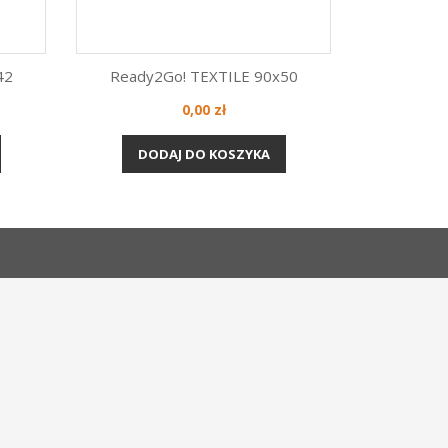
42
Ready2Go! TEXTILE 90x50
Cena
0,00 zł
Szybki podgląd

DODAJ DO KOSZYKA