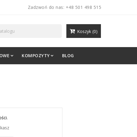
Zadzwoń do nas:
+48 501 498 515
Koszyk
(0)
LOWE
KOMPOZYTY
BLOG
ści.
ukasz