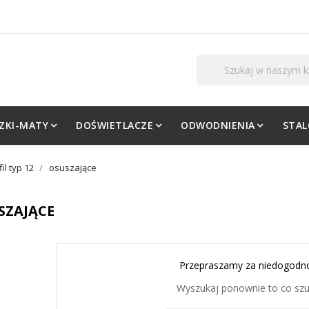
ZKI-MATY
DOŚWIETLACZE
ODWODNIENIA
STA
fil typ 12
osuszające
SZAJĄCE
Przepraszamy za niedogodno
Wyszukaj ponownie to co sz