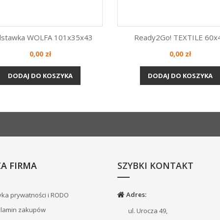
stawka WOLFA 101x35x43
Ready2Go! TEXTILE 60x
Cena
Cena
0,00 zł
0,00 zł
Szybki podgląd
Szybki podgląd


DODAJ DO KOSZYKA
DODAJ DO KOSZYKA
A FIRMA
SZYBKI KONTAKT
Adres:
yka prywatności i RODO
lamin zakupów
ul. Urocza 49,