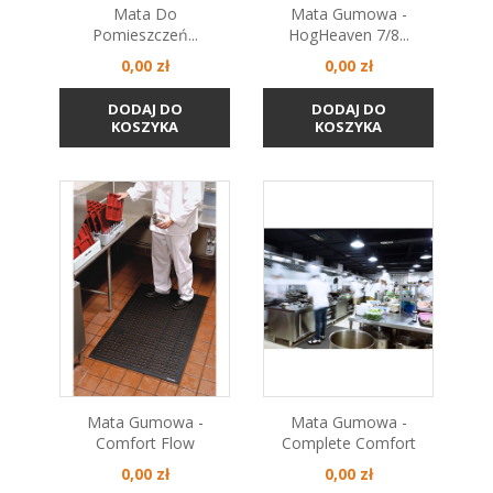
Mata Do
Mata Gumowa -
Pomieszczeń...
HogHeaven 7/8...
Cena
Cena
0,00 zł
0,00 zł
DODAJ DO
DODAJ DO
KOSZYKA
KOSZYKA
Mata Gumowa -
Mata Gumowa -
Comfort Flow
Complete Comfort
Cena
Cena
0,00 zł
0,00 zł