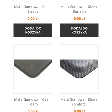
Mata Gumowa - Kleen-
Mata Gumowa - Kleen-
Scrape
Kushion
Cena
Cena
0,00 zł
0,00 zł
DODAJ DO
DODAJ DO
KOSZYKA
KOSZYKA
Mata Gumowa - Kleen-
Mata Gumowa - Kleen-
Foam
Komfort...
Cena
Cena
0,00 zł
0,00 zł