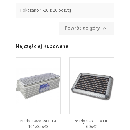
Pokazano 1-20 z 20 pozycji
Powrót do góry

Najczęściej Kupowane
Nadstawka WOLFA
Ready2Go! TEXTILE
R
101x35x43
60x42