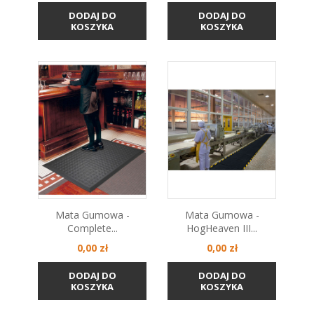
DODAJ DO
DODAJ DO
KOSZYKA
KOSZYKA
Mata Gumowa -
Mata Gumowa -
Complete...
HogHeaven III...
Cena
Cena
0,00 zł
0,00 zł
DODAJ DO
DODAJ DO
KOSZYKA
KOSZYKA